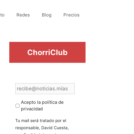
to
Redes
Blog
Precios
ChorriClub
E
m
a
i
Acepto la política de
l
privacidad
*
Tu mail será tratado por el
responsable, David Cuesta,