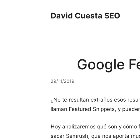
Saltar
al
David Cuesta SEO
contenido
Google F
29/11/2019
¿No te resultan extraños esos resu
llaman Featured Snippets, y puede
Hoy analizaremos qué son y cómo f
sacar Semrush, que nos aporta muc